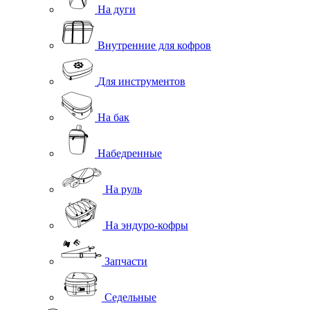
На дуги
Внутренние для кофров
Для инструментов
На бак
Набедренные
На руль
На эндуро-кофры
Запчасти
Седельные