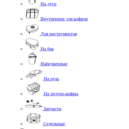
На дуги
Внутренние для кофров
Для инструментов
На бак
Набедренные
На руль
На эндуро-кофры
Запчасти
Седельные