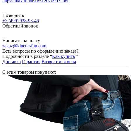
https://max.ru/id616512070903_bot
Позвонить
+7 (499) 938-93-46
Обратный звонок
Написать на почту
zakaz@kinetic-fun.com
Есть вопросы по оформлению заказа?
Подробности в разделе “
Как купить
”
Доставка
Гарантия
Возврат и замена
С этим товаром покупают: