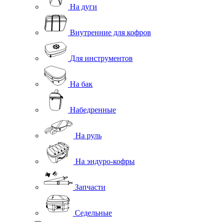
На дуги
Внутренние для кофров
Для инструментов
На бак
Набедренные
На руль
На эндуро-кофры
Запчасти
Седельные