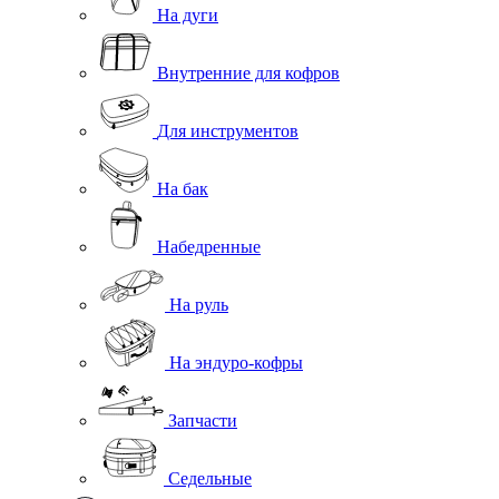
На дуги
Внутренние для кофров
Для инструментов
На бак
Набедренные
На руль
На эндуро-кофры
Запчасти
Седельные