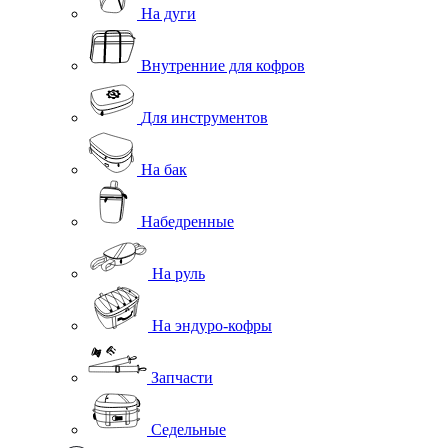
На дуги
Внутренние для кофров
Для инструментов
На бак
Набедренные
На руль
На эндуро-кофры
Запчасти
Седельные