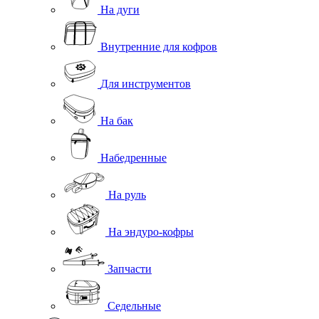
На дуги
Внутренние для кофров
Для инструментов
На бак
Набедренные
На руль
На эндуро-кофры
Запчасти
Седельные