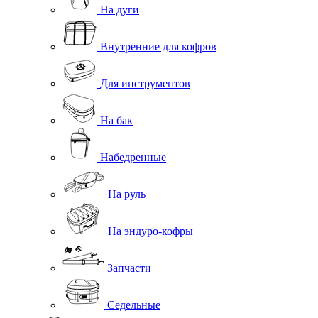
На дуги
Внутренние для кофров
Для инструментов
На бак
Набедренные
На руль
На эндуро-кофры
Запчасти
Седельные