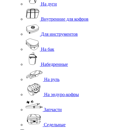
На дуги
Внутренние для кофров
Для инструментов
На бак
Набедренные
На руль
На эндуро-кофры
Запчасти
Седельные