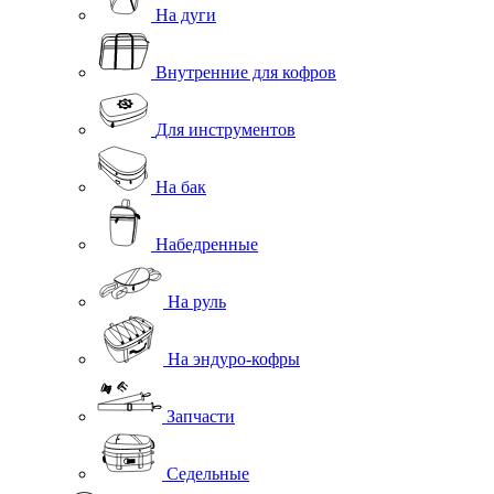
На дуги
Внутренние для кофров
Для инструментов
На бак
Набедренные
На руль
На эндуро-кофры
Запчасти
Седельные