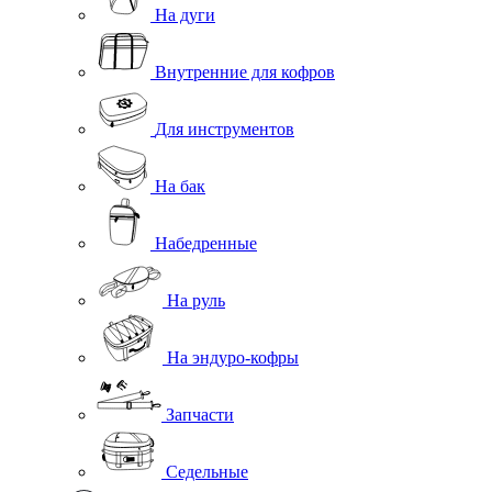
На дуги
Внутренние для кофров
Для инструментов
На бак
Набедренные
На руль
На эндуро-кофры
Запчасти
Седельные