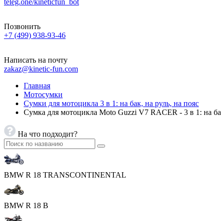
teleg.one/kineticfun_bot
Позвонить
+7 (499) 938-93-46
Написать на почту
zakaz@kinetic-fun.com
Главная
Мотосумки
Сумки для мотоцикла 3 в 1: на бак, на руль, на пояс
Сумка для мотоцикла Moto Guzzi V7 RACER - 3 в 1: на бак
На что подходит?
BMW R 18 TRANSCONTINENTAL
BMW R 18 B