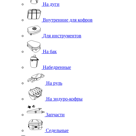
На дуги
Внутренние для кофров
Для инструментов
На бак
Набедренные
На руль
На эндуро-кофры
Запчасти
Седельные