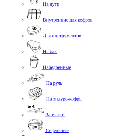
На дуги
Внутренние для кофров
Для инструментов
На бак
Набедренные
На руль
На эндуро-кофры
Запчасти
Седельные