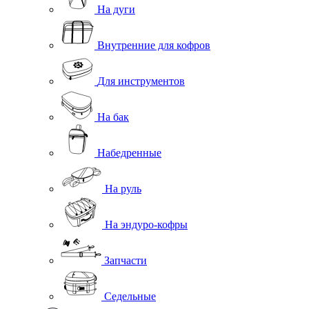
На дуги
Внутренние для кофров
Для инструментов
На бак
Набедренные
На руль
На эндуро-кофры
Запчасти
Седельные